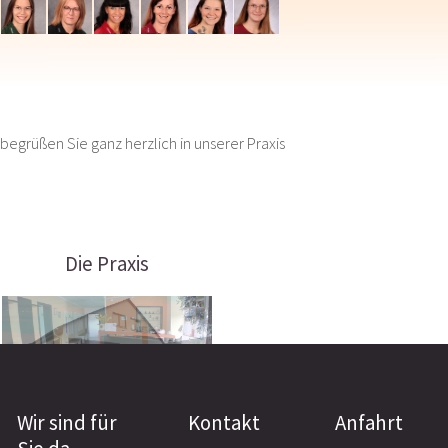
Kristin
Hannah
Janett
Cathleen
Stefanie
Amely
begrüßen Sie ganz herzlich in unserer Praxis
Die Praxis
Wir sind für
Kontakt
Anfahrt
Praxisgebäude
Anmeldung