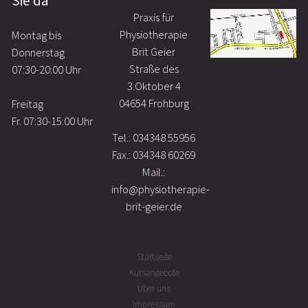
Sie da
Praxis für
Physiotherapie
Montag bis
Brit Geier
Donnerstag
Straße des
07:30-20:00 Uhr
3.Oktober 4
04654 Frohburg
Freitag
Fr. 07:30-15:00 Uhr
Tel.: 034348 55956
Fax.: 034348 60269
Mail.:
info
@
physiotherapie-
brit-geier.
de
Startseite
Kursangebote
Über uns
Impressum